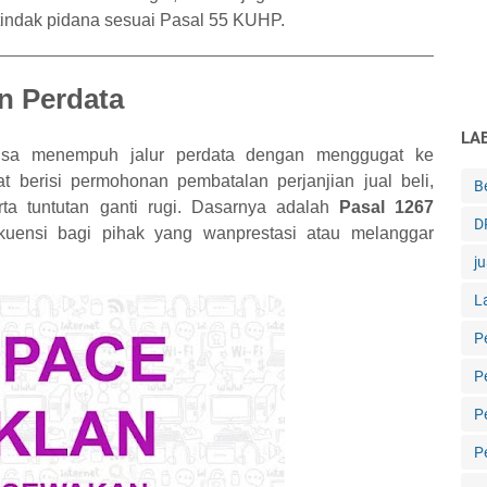
 tindak pidana sesuai Pasal 55 KUHP.
n Perdata
LA
 bisa menempuh jalur perdata dengan menggugat ke
t berisi permohonan pembatalan perjanjian jual beli,
B
erta tuntutan ganti rugi. Dasarnya adalah
Pasal 1267
D
kuensi bagi pihak yang wanprestasi atau melanggar
ju
L
P
P
P
P