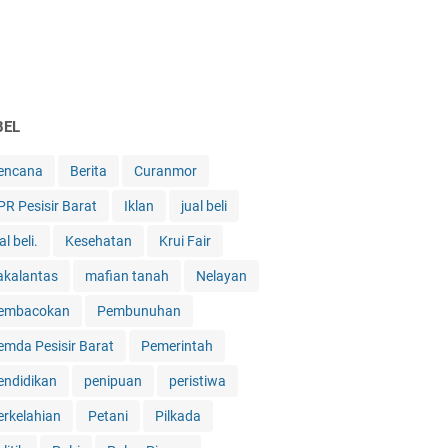
BEL
encana
Berita
Curanmor
PR Pesisir Barat
Iklan
jual beli
al beli.
Kesehatan
Krui Fair
akalantas
mafian tanah
Nelayan
embacokan
Pembunuhan
emda Pesisir Barat
Pemerintah
endidikan
penipuan
peristiwa
erkelahian
Petani
Pilkada