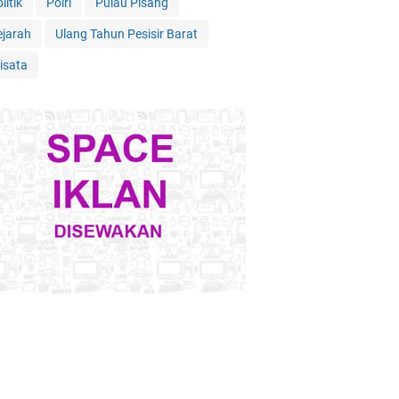
litik
Polri
Pulau Pisang
ejarah
Ulang Tahun Pesisir Barat
isata