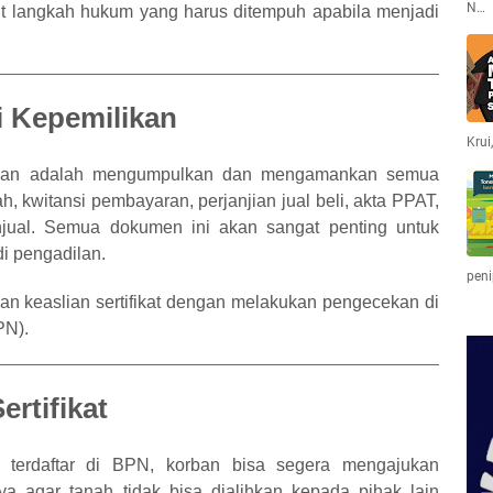
N…
kut langkah hukum yang harus ditempuh apabila menjadi
 Kepemilikan
Krui
kukan adalah mengumpulkan dan mengamankan semua
nah, kwitansi pembayaran, perjanjian jual beli, akta PPAT,
njual. Semua dokumen ini akan sangat penting untuk
i pengadilan.
peni
kan keaslian sertifikat dengan melakukan pengecekan di
PN).
ertifikat
 terdaftar di BPN, korban bisa segera mengajukan
nya agar tanah tidak bisa dialihkan kepada pihak lain