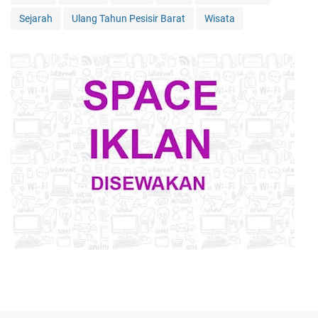
LABEL
Bencana
Berita
Curanmor
DPR Pesisir Barat
Iklan
jual beli
jual beli.
Kesehatan
Krui Fair
Lakalantas
mafian tanah
Nelayan
Pembacokan
Pembunuhan
Pemda Pesisir Barat
Pemerintah
Pendidikan
penipuan
peristiwa
Perkelahian
Petani
Pilkada
politik
Polri
Pulau Pisang
Sejarah
Ulang Tahun Pesisir Barat
Wisata