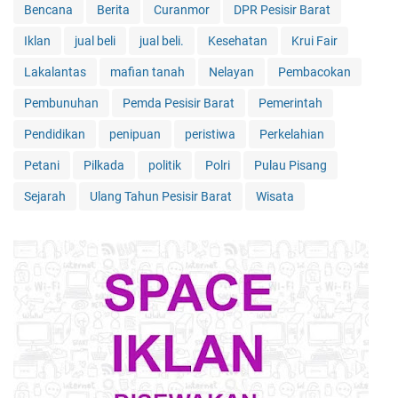
Bencana
Berita
Curanmor
DPR Pesisir Barat
Iklan
jual beli
jual beli.
Kesehatan
Krui Fair
Lakalantas
mafian tanah
Nelayan
Pembacokan
Pembunuhan
Pemda Pesisir Barat
Pemerintah
Pendidikan
penipuan
peristiwa
Perkelahian
Petani
Pilkada
politik
Polri
Pulau Pisang
Sejarah
Ulang Tahun Pesisir Barat
Wisata