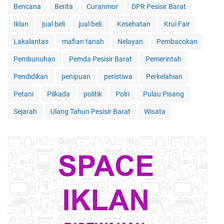
Bencana
Berita
Curanmor
DPR Pesisir Barat
Iklan
jual beli
jual beli.
Kesehatan
Krui Fair
Lakalantas
mafian tanah
Nelayan
Pembacokan
Pembunuhan
Pemda Pesisir Barat
Pemerintah
Pendidikan
penipuan
peristiwa
Perkelahian
Petani
Pilkada
politik
Polri
Pulau Pisang
Sejarah
Ulang Tahun Pesisir Barat
Wisata